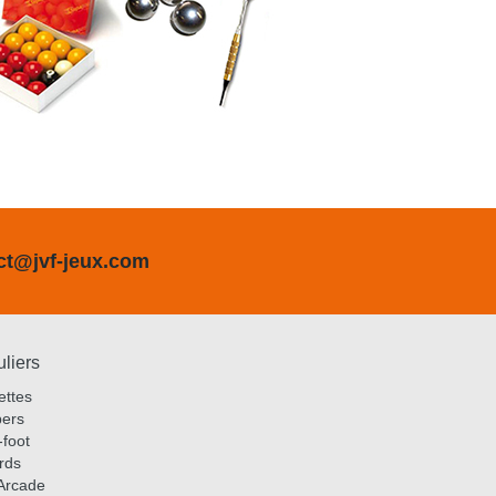
ct@jvf-jeux.com
uliers
ettes
pers
foot
ards
Arcade