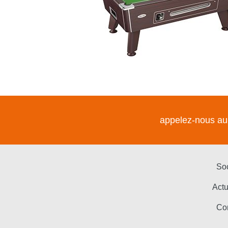
appelez-nous a
So
Actu
Co