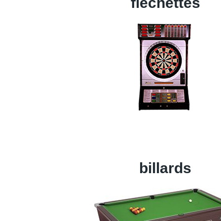
fléchettes
billards