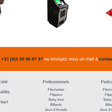
u
+33 (0)4 50 98 87 97
ou envoyez nous un mail à
conta
ciété
Professionnels
Partic
Fléchettes
Fléch
alités
Flippers
Flip
Baby-foot
Baby-
ntact
Billards
Bill
Jeux d’Arcade
Jeux d’