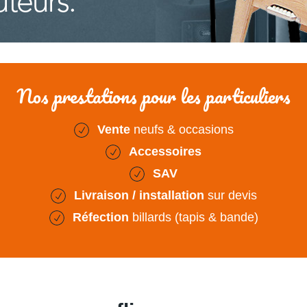
Nos prestations pour les particuliers
Vente
neufs & occasions
Accessoires
SAV
Livraison / installation
sur devis
Réfection
billards (tapis & bande)